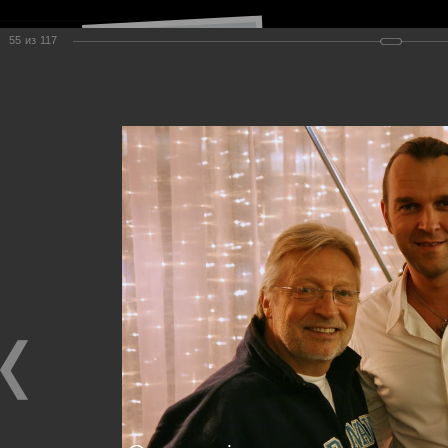
55
из
117
Навигация по сайту