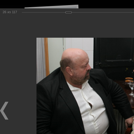
26
из
117
Навигация по сайту