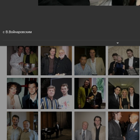
Концертные (на сцене и за кулисами)
с В.Войнаровским