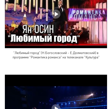
"Любимый город" (Н.Богословский - Е.Долматовский) в
программе "Романтика романса" на телеканале "Культура"