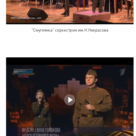
"Смуглянка" соркестром им.Н.Некрасова