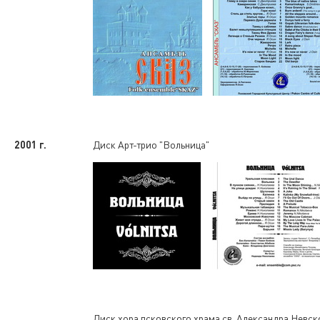
2001 г.
Диск Арт-трио "Вольница"
Диск хора псковского храма св. Александра Невск