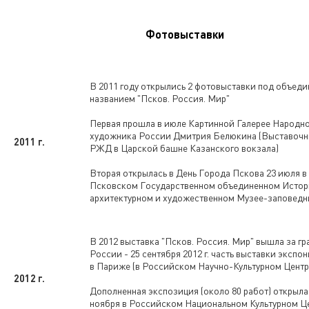
Фотовыставки
В 2011 году открылись 2 фотовыставки под объе
названием "Псков. Россия. Мир"
Первая прошла в июле Картинной Галерее Народн
художника России Дмитрия Белюкина (Выставочн
2011 г.
РЖД в Царской башне Казанского вокзала)
Вторая открылась в День Города Пскова 23 июля в
Псковском Государственном объединенном Истор
архитектурном и художественном Музее-заповедни
В 2012 выставка "Псков. Россия. Мир" вышла за г
России - 25 сентября 2012 г. часть выставки экспо
в Париже (в Российском Научно-Культурном Центр
2012 г.
Дополненная экспозиция (около 80 работ) открыла
ноября в Российском Национальном Культурном Ц