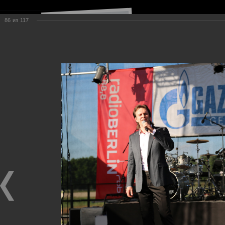
86
из
117
Навигация по сайту