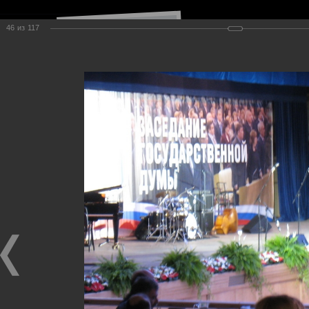
46
из
117
Навигация по сайту