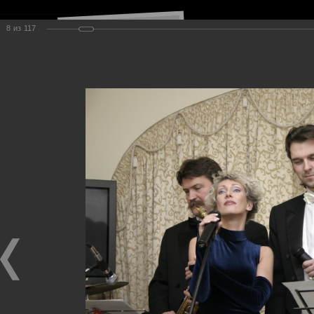
8
из
117
Навигация по сайту