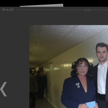
50
из
117
Навигация по сайту