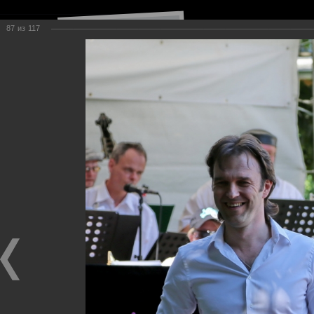
87
из
117
Навигация по сайту